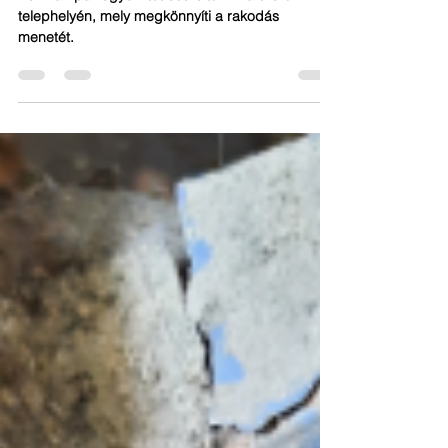
Kézi rámpakiegyenlítő csere
Kézi rámpakiegyenlítőt cseréltünk Partnerünk
telephelyén, mely megkönnyíti a rakodás
menetét.