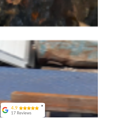
✖
4.9
17 Reviews
Attila Kovacs
Értenek hozzá
👌