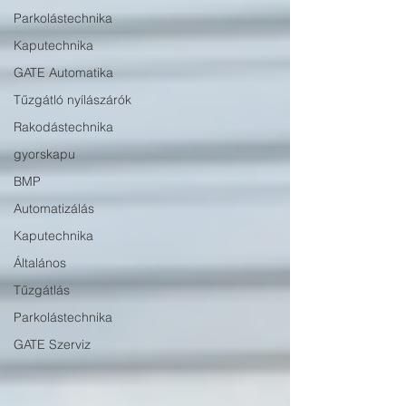
Parkolástechnika
Kaputechnika
GATE Automatika
Tűzgátló nyílászárók
Rakodástechnika
gyorskapu
BMP
Automatizálás
Kaputechnika
Általános
Tűzgátlás
Parkolástechnika
GATE Szerviz