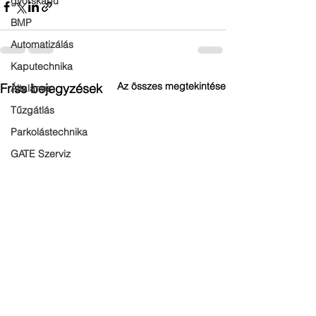
gyorskapu
BMP
Automatizálás
Kaputechnika
Az összes megtekintése
Friss bejegyzések
Általános
Tűzgátlás
Parkolástechnika
GATE Szerviz