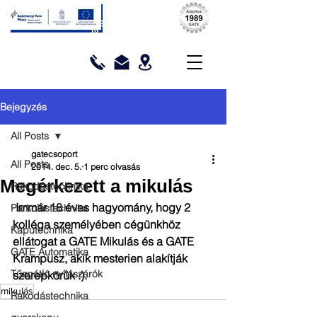
Bejegyzés
All Posts
gatecsoport
All Posts
2014. dec. 5.
1 perc olvasás
Megérkezett a mikulás
Rakodástechnika
 Immár 18 éves hagyomány, hogy 2 
Parkolástechnika
kolléga személyében cégünkhöz 
Kaputechnika
ellátogat a GATE Mikulás és a GATE 
GATE Automatika
Krampusz, akik mesterien alakítják 
Tűzgátló nyílászárók
szerepkörük :). 
mikulás
Rakodástechnika