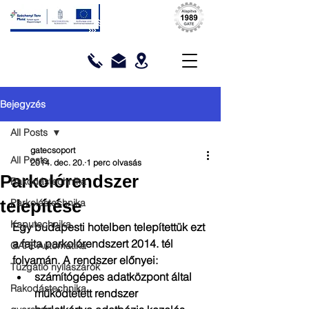
Bejegyzés
All Posts
gatecsoport
All Posts
2014. dec. 20.
1 perc olvasás
Parkolórendszer
Rakodástechnika
telepítése
Parkolástechnika
Kaputechnika
Egy budapesti hotelben telepítettük ezt 
a fajta parkolórendszert 2014. tél 
GATE Automatika
folyamán. A rendszer előnyei:  
Tűzgátló nyílászárók
számítógépes adatközpont által 
Rakodástechnika
működtetett rendszer  