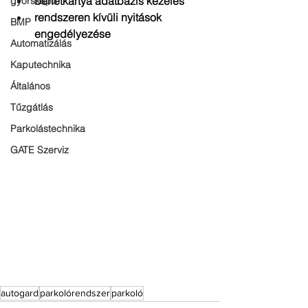
bérletkártya adatbázis kezelés  
gyorskapu
rendszeren kívüli nyitások 
BMP
engedélyezése  
Automatizálás
Kaputechnika
Általános
Tűzgátlás
Parkolástechnika
GATE Szerviz
autogard
parkolórendszer
parkoló