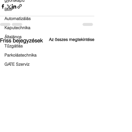
gyorskapu
BMP
Automatizálás
Kaputechnika
Általános
Az összes megtekintése
Friss bejegyzések
Tűzgátlás
Parkolástechnika
GATE Szerviz