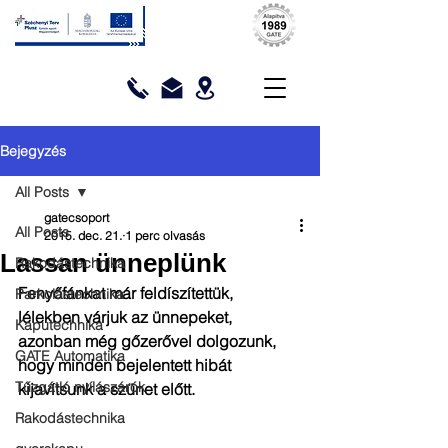
Bejegyzés
All Posts
gatecsoport
All Posts
2015. dec. 21.
1 perc olvasás
Lassan ünneplünk
Rakodástechnika
Fenyőfánkat már feldíszítettük, 
Parkolástechnika
lélekben várjuk az ünnepeket, 
Kaputechnika
azonban még gőzerővel dolgozunk, 
GATE Automatika
hogy minden bejelentett hibát 
Tűzgátló nyílászárók
kijavítsunk a szünet előtt.  
Rakodástechnika