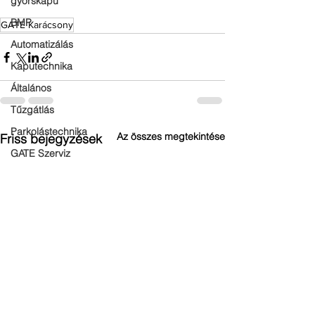
gyorskapu
BMP
GATE Karácsony
Automatizálás
Kaputechnika
Általános
Tűzgátlás
Parkolástechnika
Az összes megtekintése
Friss bejegyzések
GATE Szerviz