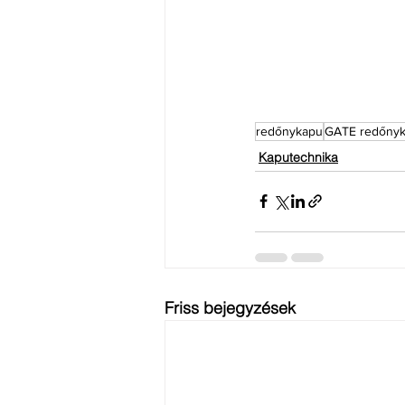
redőnykapu
GATE redőny
Kaputechnika
Friss bejegyzések