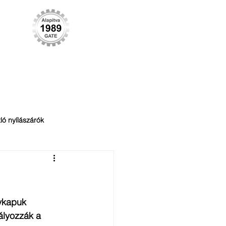
KARRIER
KAPCSOLAT
More
ló nyílászárók
Tűzgátlás
ykapuk 
ályozzák a 