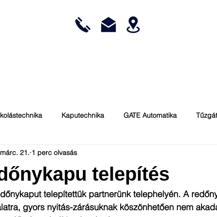
KARBANTARTÁS
ENERGIATAKARÉKOSSÁG
REFERENCIÁK
kolástechnika
Kaputechnika
GATE Automatika
Tűzgát
 márc. 21.
1 perc olvasás
BMP
Automatizálás
Kaputechnika
Általános
dőnykapu telepítés
iz
dőnykaput telepítettük partnerünk telephelyén. A redőn
nálatra, gyors nyitás-zárásuknak köszönhetően nem akad