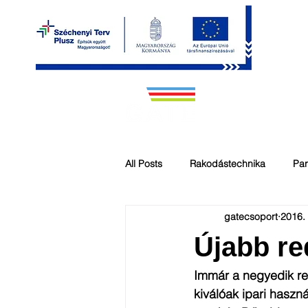
RÓLUNK
KAPU 
All Posts
Rakodástechnika
Par
gatecsoport
2016.
Rakodástechnika
gyorskapu
Újabb re
Parkolástechnika
GATE Szerv
Immár a negyedik re
kiválóak ipari hasz