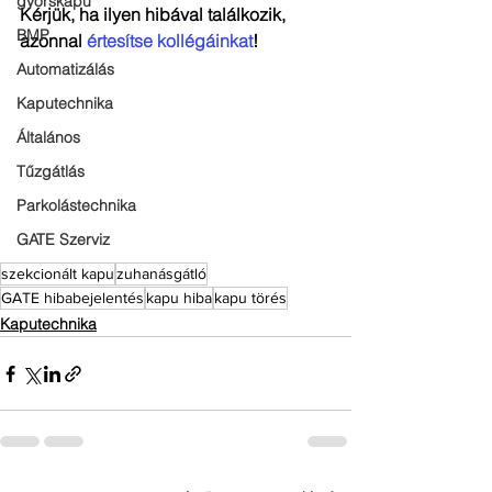
gyorskapu
Kérjük, ha ilyen hibával találkozik, 
BMP
azonnal 
értesítse kollégáinkat
!
Automatizálás
Kaputechnika
Általános
Tűzgátlás
Parkolástechnika
GATE Szerviz
szekcionált kapu
zuhanásgátló
GATE hibabejelentés
kapu hiba
kapu törés
Kaputechnika