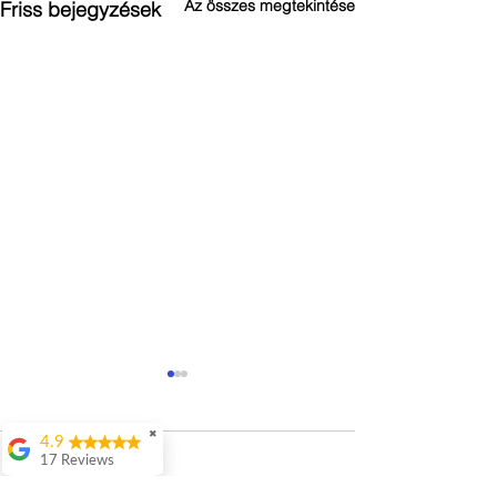
Az összes megtekintése
Friss bejegyzések
✖
4.9
17 Reviews
Hozzászólások
Attila Kovacs