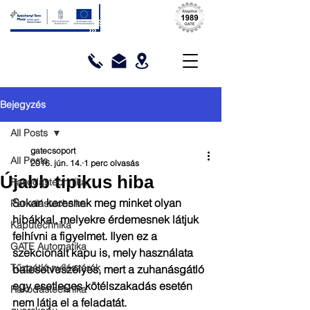
Bejegyzés
All Posts
gatecsoport
All Posts
2016. jún. 14.
1 perc olvasás
Újabb tipikus hiba
Rakodástechnika
Sokan keresnek meg minket olyan 
Parkolástechnika
hibákkal, melyekre érdemesnek látjuk 
Kaputechnika
felhívni a figyelmet. Ilyen ez a 
GATE Automatika
szekcionált kapu is, mely használata 
Tűzgátló nyílászárók
balesetveszélyes, mert a zuhanásgátló 
egy esetleges kötélszakadás esetén 
Rakodástechnika
nem látja el a feladatát.