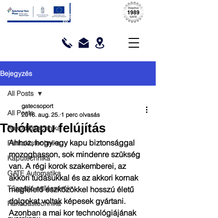
Bejegyzés
All Posts
gatecsoport
All Posts
2016. aug. 25.
1 perc olvasás
Tolókapu felújítás
Rakodástechnika
Ahhoz, hogy egy kapu biztonsággal 
Parkolástechnika
mozoghasson, sok mindenre szükség 
Kaputechnika
van. A régi korok szakemberei, az 
GATE Automatika
akkori tudásukkal és az akkori kornak 
Tűzgátló nyílászárók
megfelelő eszközökkel hosszú életű 
dolgokat voltak képesek gyártani.
Rakodástechnika
Azonban a mai kor technológiájának 