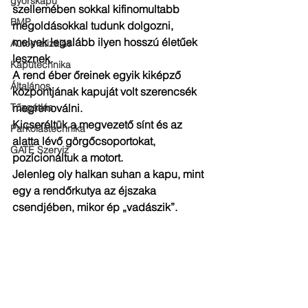
gyorskapu
szellemében sokkal kifinomultabb 
BMP
megoldásokkal tudunk dolgozni, 
melyek legalább ilyen hosszú életűek 
Automatizálás
lesznek.
Kaputechnika
A rend éber őreinek egyik kiképző 
Általános
központjának kapuját volt szerencsék 
Tűzgátlás
megrenoválni.
Kicseréltük a megvezető sínt és az 
Parkolástechnika
alatta lévő görgőcsoportokat, 
GATE Szerviz
pozícionáltuk a motort.
Jelenleg oly halkan suhan a kapu, mint 
egy a rendőrkutya az éjszaka 
csendjében, mikor ép „vadászik”.