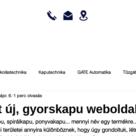
KARBANTARTÁS
ENERGIATAKARÉKOSSÁG
REFERENCIÁK
kolástechnika
Kaputechnika
GATE Automatika
Tűzgát
ápr. 6.
1 perc olvasás
BMP
Automatizálás
Kaputechnika
Általános
t új, gyorskapu webolda
iz
, spirálkapu, ponyvakapu... mennyi név egy termékre..
ási területei annyira különböznek, hogy úgy gondoltuk, lé