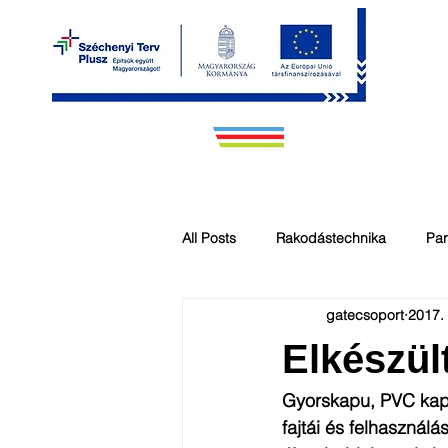
RÓLUNK
KAPU 
All Posts
Rakodástechnika
Par
gatecsoport
2017. 
Rakodástechnika
gyorskapu
Elkészül
Parkolástechnika
GATE Szerv
Gyorskapu, PVC kapu
fajtái és felhasznál