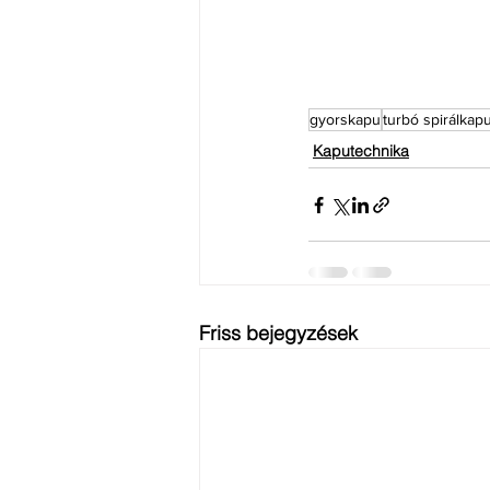
gyorskapu
turbó spirálkap
Kaputechnika
Friss bejegyzések