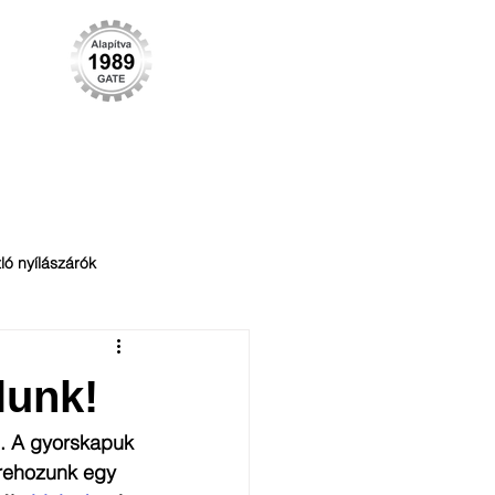
KARRIER
KAPCSOLAT
More
ló nyílászárók
Tűzgátlás
lunk!
. A gyorskapuk 
trehozunk egy 