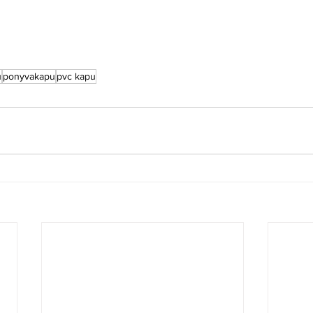
u
ponyvakapu
pvc kapu