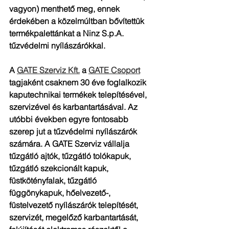
vagyon) menthető meg, ennek 
érdekében a közelmúltban bővítettük 
termékpalettánkat a Ninz S.p.A. 
tűzvédelmi nyílászárókkal.
A 
GATE Szerviz Kft.
a 
GATE Csoport
tagjaként csaknem 30 éve foglalkozik 
kaputechnikai termékek telepítésével, 
szervizével és karbantartásával. Az 
utóbbi években egyre fontosabb 
szerep jut a tűzvédelmi nyílászárók 
számára. A GATE Szerviz vállalja 
tűzgátló ajtók, tűzgátló tolókapuk, 
tűzgátló szekcionált kapuk, 
füstkötényfalak, tűzgátló 
függönykapuk, hőelvezető-, 
füstelvezető nyílászárók telepítését, 
szervizét, megelőző karbantartását, 