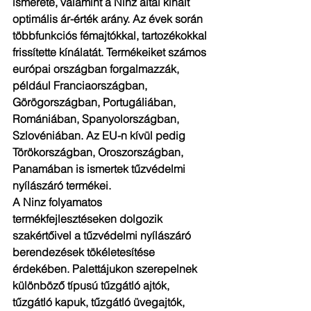
ismerete, valamint a Ninz által kínált 
optimális ár-érték arány. Az évek során 
többfunkciós fémajtókkal, tartozékokkal 
frissítette kínálatát. Termékeiket számos 
európai országban forgalmazzák, 
például Franciaországban, 
Görögországban, Portugáliában, 
Romániában, Spanyolországban, 
Szlovéniában. Az EU-n kívül pedig 
Törökországban, Oroszországban, 
Panamában is ismertek tűzvédelmi 
nyílászáró termékei.
A Ninz folyamatos 
termékfejlesztéseken dolgozik 
szakértőivel a tűzvédelmi nyílászáró 
berendezések tökéletesítése 
érdekében. Palettájukon szerepelnek 
különböző típusú tűzgátló ajtók, 
tűzgátló kapuk, tűzgátló üvegajtók, 