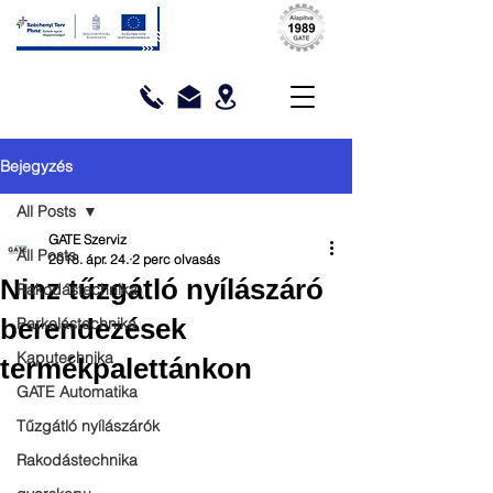
Bejegyzés
All Posts
GATE Szerviz
All Posts
2018. ápr. 24.
2 perc olvasás
Ninz tűzgátló nyílászáró
Rakodástechnika
berendezések
Parkolástechnika
Kaputechnika
termékpalettánkon
GATE Automatika
Tűzgátló nyílászárók
Rakodástechnika