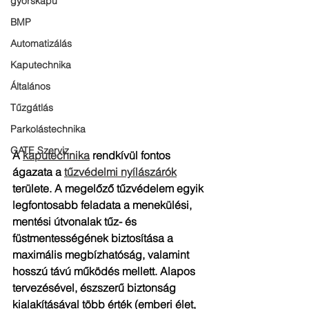
gyorskapu
BMP
Automatizálás
Kaputechnika
Általános
Tűzgátlás
Parkolástechnika
GATE Szerviz
A
kaputechnika
rendkívül fontos 
ágazata a
tűzvédelmi nyílászárók
területe. A megelőző tűzvédelem egyik 
legfontosabb feladata a menekülési, 
mentési útvonalak tűz- és 
füstmentességének biztosítása a 
maximális megbízhatóság, valamint 
hosszú távú működés mellett. Alapos 
tervezésével, észszerű biztonság 
kialakításával több érték (emberi élet, 