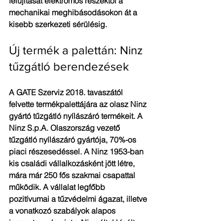
felújítását elektromos részektől a 
mechanikai meghibásodásokon át a 
kisebb szerkezeti sérülésig.
Új termék a palettán: Ninz 
tűzgátló berendezések
A GATE Szerviz 2018. tavaszától 
felvette termékpalettájára az olasz Ninz 
gyártó tűzgátló nyílászáró termékeit. A 
Ninz S.p.A. Olaszország vezető 
tűzgátló nyílászáró gyártója, 70%-os 
piaci részesedéssel. A Ninz 1953-ban 
kis családi vállalkozásként jött létre, 
mára már 250 fős szakmai csapattal 
működik. A vállalat legfőbb 
pozitívumai a tűzvédelmi ágazat, illetve 
a vonatkozó szabályok alapos 