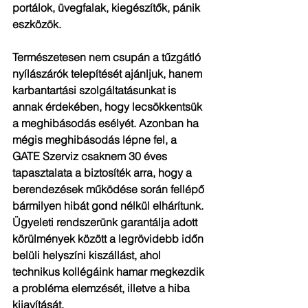
portálok, üvegfalak, kiegészítők, pánik 
eszközök.
Természetesen nem csupán a tűzgátló 
nyílászárók telepítését ajánljuk, hanem 
karbantartási szolgáltatásunkat is 
annak érdekében, hogy lecsökkentsük 
a meghibásodás esélyét. Azonban ha 
mégis meghibásodás lépne fel, a 
GATE Szerviz csaknem 30 éves 
tapasztalata a biztosíték arra, hogy a 
berendezések működése során fellépő 
bármilyen hibát gond nélkül elhárítunk. 
Ügyeleti rendszerünk garantálja adott 
körülmények között a legrövidebb időn 
belüli helyszíni kiszállást, ahol 
technikus kollégáink hamar megkezdik 
a probléma elemzését, illetve a hiba 
kijavítását.