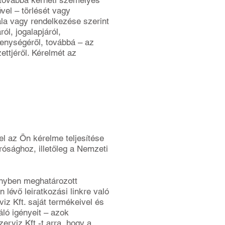
 továbbá kérheti személyes
vel – törlését vagy
tala vagy rendelkezése szerint
ól, jogalapjáról,
kenységéről, továbbá – az
ettjéről. Kérelmét az
el az Ön kérelme teljesítése
írósághoz, illetőleg a Nemzeti
ényben meghatározott
 lévő leiratkozási linkre való
viz Kft. saját termékeivel és
áló igényeit – azok
rviz Kft.-t arra, hogy a