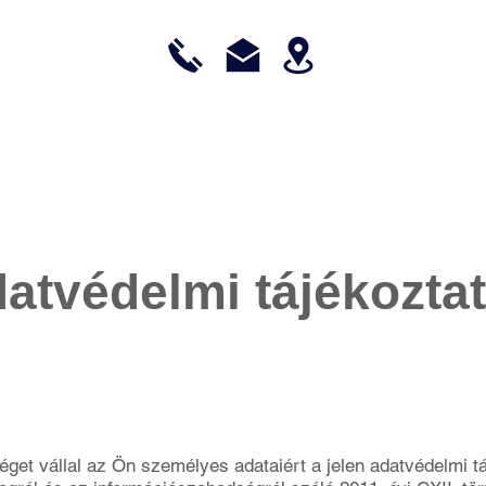
E GROUP
GATE MAINTENANCE
REFERENCES
CARRE
atvédelmi tájékozta
éget vállal az Ön személyes adataiért a jelen adatvédelmi t