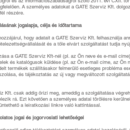
ogról és az információszabadságról szóló 2011. évi CXII. tö
gfelelően. A személyes adatokat a GATE Szerviz Kft. dolgoz
él részére.
ásának jogalapja, célja és időtartama
zzájárul, hogy adatait a GATE Szerviz Kft. felhasználja a
ötelezettségvállalását és a tőle elvárt szolgáltatást tudja ny
:
zása a GATE Szerviz Kft-nél (pl. az Ön neve és e-mail címe
evelek és katalógusok küldése (pl. az Ön e-mail címe, az Ön 
elt termékek szállításakor felmerülő esetleges probléma ese
olása, és tájékoztatás az új vagy megváltozott szolgáltatás
z Kft. csak addig őrizi meg, ameddig a szolgáltatása végr
lezik rá. Ezt követően a személyes adatai törölésre kerülnek
tethető a leiratkozási linkre való kattintással.
atos jogai és jogorvoslati lehetőségei