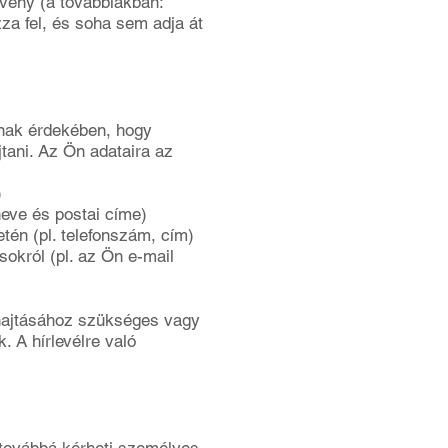
rvény (a továbbiakban:
za fel, és soha sem adja át
nnak érdekében, hogy
újtani. Az Ön adataira az
)
neve és postai címe)
tén (pl. telefonszám, cím)
okról (pl. az Ön e-mail
ehajtásához szükséges vagy
. A hírlevélre való