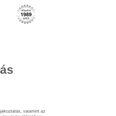
ER
CONTACT
Blog
More
tás
ájékoztatás, valamint az