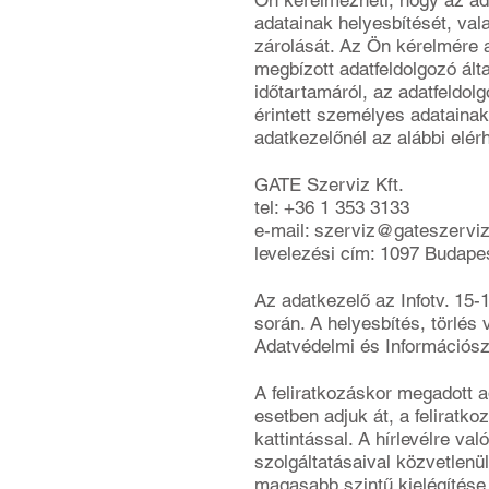
Ön kérelmezheti, hogy az ad
adatainak helyesbítését, val
zárolását. Az Ön kérelmére az
megbízott adatfeldolgozó által
időtartamáról, az adatfeldol
érintett személyes adatainak
adatkezelőnél az alábbi elér
GATE Szerviz Kft.
tel: +36 1 353 3133
e-mail:
szerviz@gateszerviz
levelezési cím: 1097 Budapest
Az adatkezelő az Infotv. 15-
során. A helyesbítés, törlés 
Adatvédelmi és Információsz
A feliratkozáskor megadott 
esetben adjuk át, a feliratko
kattintással. A hírlevélre va
szolgáltatásaival közvetlenü
magasabb szintű kielégítése