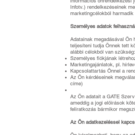
információs önrendelkezési j
Infotv.) rendelkezéseinek me
marketingcélokból harmadik f
Személyes adatok felhasznál
Adatainak megadásával Ön ho
teljesíteni tudja Önnek tett k
alábbi célokból van szükség
Személyes fiókjának létreho
Marketingajánlatok, pl. hírl
Kapcsolattartás Önnel a rend
Az Ön kérdéseinek megválasz
címe)
Az Ön adatait a GATE Szervi
ameddig a jogi előírások köte
feliratkozás bármikor megszün
Az Ön adatkezeléssel kapcsol