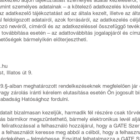
atkezelő adjon tájékoztatást személyes adatai kezeléséről,
amint személyes adatainak – a kötelező adatkezelés kivételé
 adatkezelő tájékoztatást ad az általa kezelt, illetve az ál
 feldolgozott adatairól, azok forrásáról, az adatkezelés céljár
gozó nevéről, címéről és az adatkezeléssel összefüggő tevé
 továbbítása esetén – az adattovábbítás jogalapjáról és címz
hetőségek bármelyikén előterjesztheti.
.hu
, Illatos út 9.
19.§-aiban meghatározott rendelkezéseknek megfelelően jár 
vagy zárolás iránti kérelem elutasítása esetén Ön jogosult b
abadság Hatósághoz fordulni.
adatait bizalmasan kezeljük, harmadik fél részére csak törv
zás bármikor megszüntethető, bármely elektronikus levél alján
ló feliratkozással a felhasználó hozzájárul, hogy a GATE Szer
l a felhasználót keresse meg abból a célból, hogy a felhaszn
 érdekében – felmérhesse. Egyúttal felhatalmazza a GATE Sze