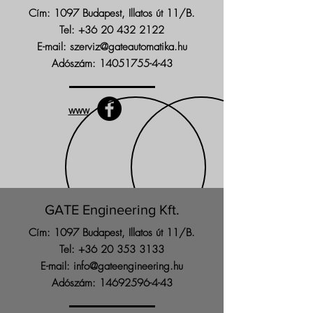
Cím: 1097 Budapest, Illatos út 11/B.
Tel:
+36 20 432 2122
E-mail:
szerviz@gateautomatika.hu
Adószám:
14051755-4-43
www
GATE Engineering Kft.
Cím: 1097 Budapest, Illatos út 11/B.
Tel:
+36 20 353 3133
E-mail:
info@gateengineering.hu
Adószám:
14692596-4-43