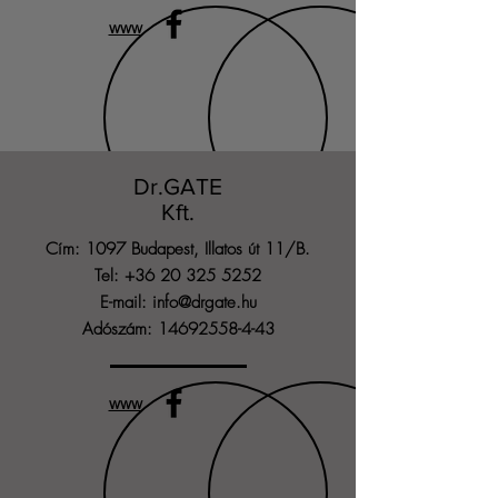
www
Dr.GATE
Kft.
Cím: 1097 Budapest, Illatos út 11/B.
Tel:
+36 20 325 5252
E-mail:
info@drgate.hu
Adószám:
14692558-4-43
www