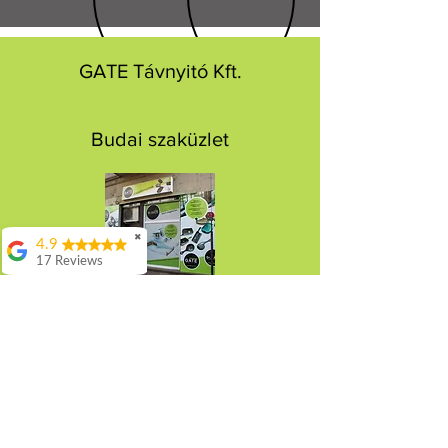
GATE Távnyitó Kft.
Budai szaküzlet
✖
4.9
17 Reviews
Attila Kovacs
Cím: 1015 Budapest, Csalogány utca 40.
Értenek hozzá
Tel:
+36 20 533 8118
👌
Istvan Gyorgy
Enekes
Pesti szaküzlet és iroda
56 Dugo