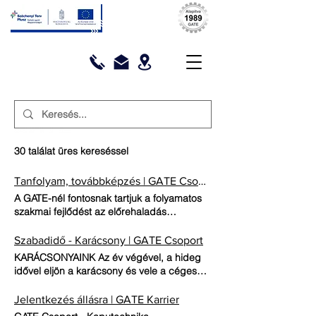
30 találat üres kereséssel
Tanfolyam, továbbképzés | GATE Csoport
A GATE-nél fontosnak tartjuk a folyamatos
szakmai fejlődést az előrehaladás
érdekében. Tanfolyamokkal,
továbbképzésekkel támogatjuk
Szabadidő - Karácsony | GATE Csoport
munkatársainkat. TANFOLYAMOK,
KARÁCSONYAINK Az év végével, a hideg
TOVÁBBKÉPZÉSEK Fontosnak tartjuk a
idővel eljön a karácsony és vele a céges
tanfolyamokat és szakmai
karácsonyi partik ideje is. Ezek az
továbbképzéseket a megfelelő fejlődés
események kiválóak arra, hogy egy kicsit
Jelentkezés állásra | GATE Karrier
érdekében. Munkatársaink szakterületükön
összerázzuk az évközben megfáradt