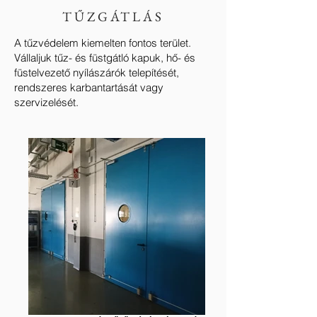
TŰZGÁTLÁS
A tűzvédelem kiemelten fontos terület.
Vállaljuk tűz- és füstgátló kapuk, hő- és
füstelvezető nyílászárók telepítését,
rendszeres karbantartását vagy
szervizelését.