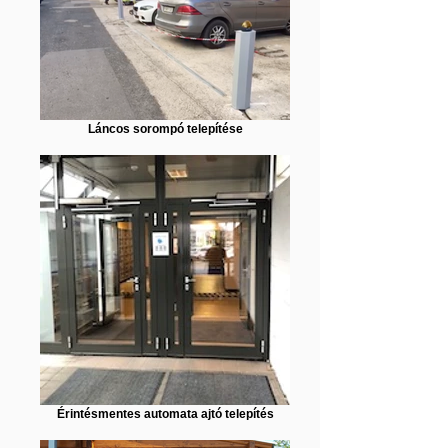
Láncos sorompó telepítése
Érintésmentes automata ajtó telepítés