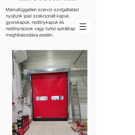
Márkafüggetlen szerviz-szolgáltatást
nyújtunk ipari szekcionált kapuk,
gyorskapuk, redőnykapuk és
redőnyrácsok vagy turbó spirálkapuk
meghibásodása esetén.
GATE
REFERENCIÁK