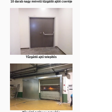
10 darab nagy méretű tűzgátló ajtót cseréje
Tűzgátló ajtó telepítés