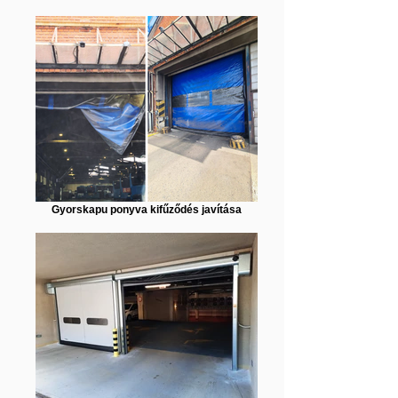
Gyorskapu ponyva kifűződés javítása