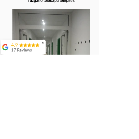
Tűzgátló tolókapu telepítés
✖
4.9
17 Reviews
Attila Kovacs
Értenek hozzá
👌
Istvan Gyorgy
Enekes
56 Dugo
Nyáguj László
Tűzgátló üvegajtó telepítés
Ok(Translated by
Google)OK
Gábor Populás