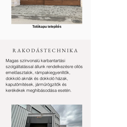
Tolókapu telepítés
RAKODÁSTECHNIKA
Magas színvonalú karbantartási
szolgáltatással állunk rendelkezésre ollós
emelőasztalok, rámpakiegyenlítők,
dokkoló aknák és dokkoló házak,
kaputömítések, járműrögzítők és
kerékékek meghibásodása esetén.