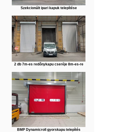
Szekcionált ipari kapuk telepítése
2 db 7m-es redőnykapu cseréje 8m-es-re
BMP Dynamicroll gyorskapu telepítés