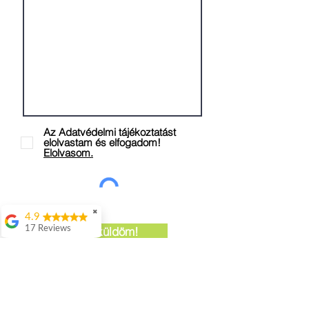
Az Adatvédelmi tájékoztatást
elolvastam és elfogadom!
Elolvasom.
✖
4.9
17 Reviews
Elküldöm!
Attila Kovacs
Értenek hozzá
👌
Istvan Gyorgy