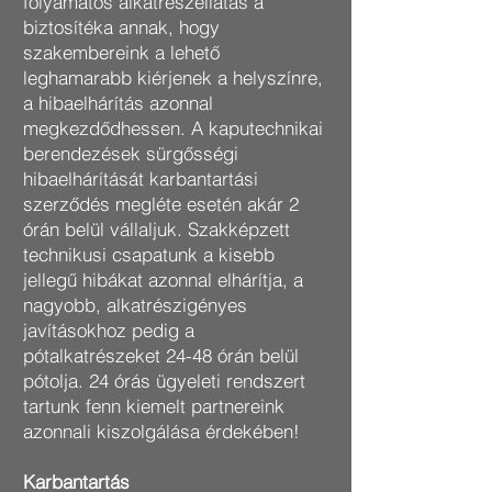
folyamatos alkatrészellátás a
biztosítéka annak, hogy
szakembereink a lehető
leghamarabb kiérjenek a helyszínre,
a hibaelhárítás azonnal
megkezdődhessen. A kaputechnikai
berendezések sürgősségi
hibaelhárítását karbantartási
szerződés megléte esetén akár 2
órán belül vállaljuk. Szakképzett
technikusi csapatunk a kisebb
jellegű hibákat azonnal elhárítja, a
nagyobb, alkatrészigényes
javításokhoz pedig a
pótalkatrészeket 24-48 órán belül
pótolja. 24 órás ügyeleti rendszert
tartunk fenn kiemelt partnereink
azonnali kiszolgálása érdekében!
Karbantartás