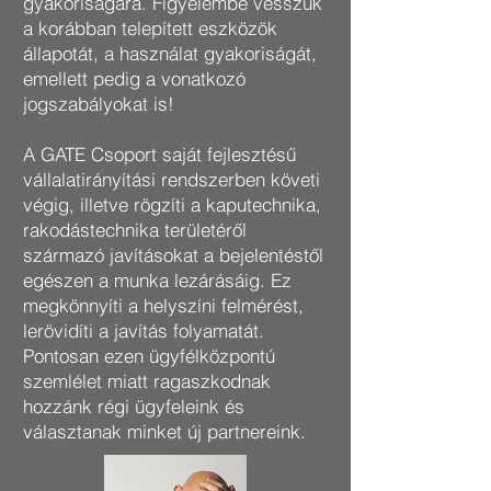
gyakoriságára. Figyelembe vesszük
a korábban telepített eszközök
állapotát, a használat gyakoriságát,
emellett pedig a vonatkozó
jogszabályokat is!
​A GATE Csoport saját fejlesztésű
vállalatirányítási rendszerben követi
végig, illetve rögzíti a kaputechnika,
rakodástechnika területéről
származó javításokat a bejelentéstől
egészen a munka lezárásáig. Ez
megkönnyíti a helyszíni felmérést,
lerövidíti a javítás folyamatát.
Pontosan ezen ügyfélközpontú
szemlélet miatt ragaszkodnak
hozzánk régi ügyfeleink és
választanak minket új partnereink.