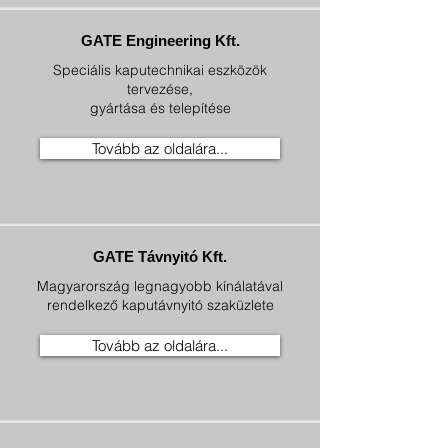
GATE Engineering Kft.
Speciális kaputechnikai eszközök
tervezése,
gyártása és telepítése
Tovább az oldalára...
GATE Távnyitó Kft.
Magyarország legnagyobb kínálatával
rendelkező kaputávnyitó szaküzlete
Tovább az oldalára...