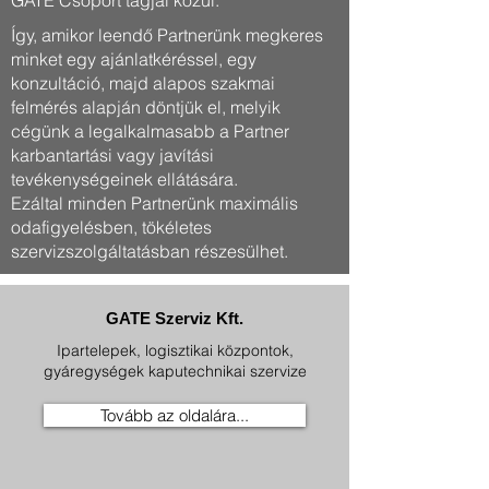
GATE Csoport tagjai közül.
Így, amikor leendő Partnerünk megkeres
minket egy ajánlatkéréssel, egy
konzultáció, majd alapos szakmai
felmérés alapján döntjük el, melyik
cégünk a legalkalmasabb a Partner
karbantartási vagy javítási
tevékenységeinek ellátására.
Ezáltal minden Partnerünk maximális
odafigyelésben, tökéletes
szervizszolgáltatásban részesülhet.
GATE Szerviz Kft.
Ipartelepek, logisztikai központok,
gyáregységek kaputechnikai szervize
Tovább az oldalára...