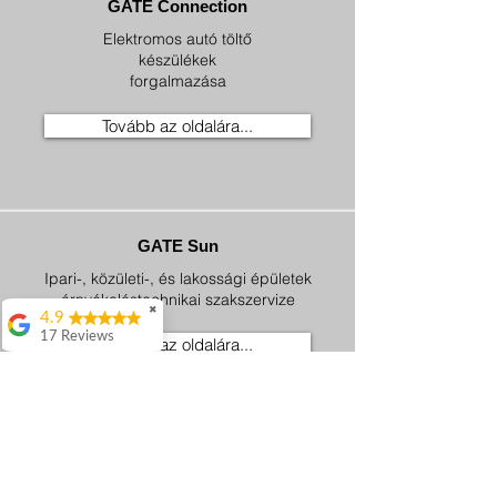
GATE Connection
Elektromos autó töltő
készülékek
forgalmazása
Tovább az oldalára...
GATE Sun
Ipari-, közületi-, és lakossági épületek
árnyékolástechnikai szakszervize
✖
4.9
17 Reviews
Tovább az oldalára...
Attila Kovacs
Értenek hozzá
👌
Istvan Gyorgy
GATE Solar
Enekes