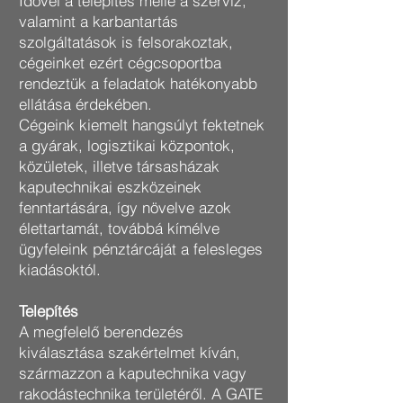
Idővel a telepítés mellé a szerviz,
valamint a karbantartás
szolgáltatások is felsorakoztak,
cégeinket ezért cégcsoportba
rendeztük a feladatok hatékonyabb
ellátása érdekében.
Cégeink kiemelt hangsúlyt fektetnek
a gyárak, logisztikai központok,
közületek, illetve társasházak
kaputechnikai eszközeinek
fenntartására, így növelve azok
élettartamát, továbbá kímélve
ügyfeleink pénztárcáját a felesleges
kiadásoktól.
Telepítés
A megfelelő berendezés
kiválasztása szakértelmet kíván,
származzon a kaputechnika vagy
rakodástechnika területéről. A GATE