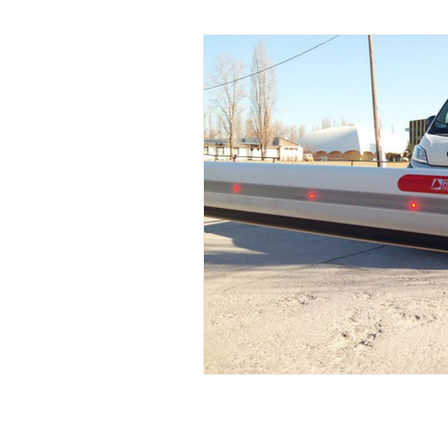
Rakodástechnika
gyorskapu
Parkolástechnika
GATE Szer