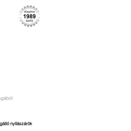
KARRIER
KAPCSOLAT
More
ágából
gátló nyílászárók