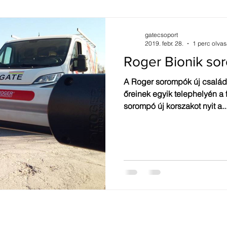
BMP
Automatizálás
Kaputechnika
Általános
gatecsoport
2019. febr. 28.
1 perc olva
Roger Bionik so
viz
A Roger sorompók új családta
őreinek egyik telephelyén a
sorompó új korszakot nyit a..