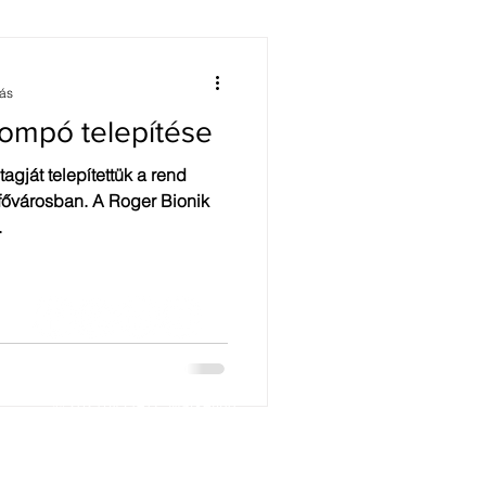
Tűzgátlás
sás
rompó telepítése
gját telepítettük a rend
 fővárosban. A Roger Bionik
.
Impresszum
Katalógus
© 2021by GATE Marketing