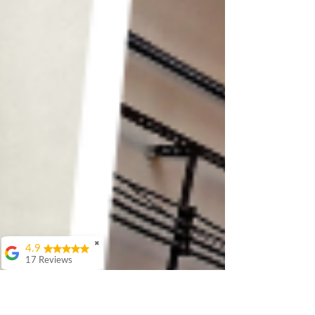
✖
4.9
17 Reviews
Attila Kovacs
Értenek hozzá
👌