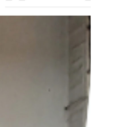
Kapufelújítás munkálatait végeztük egyik
Partnerünk telephelyén. Biztonsági, funkcionális,
energiahatékonyság szemponjából is ideális volt.