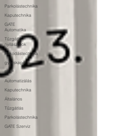
Parkolástechnika
Kaputechnika
GATE
Automatika
Tűzgátló
nyílászárók
Rakodástechnika
gyorskapu
BMP
Automatizálás
Kaputechnika
Általános
Tűzgátlás
Parkolástechnika
GATE Szerviz