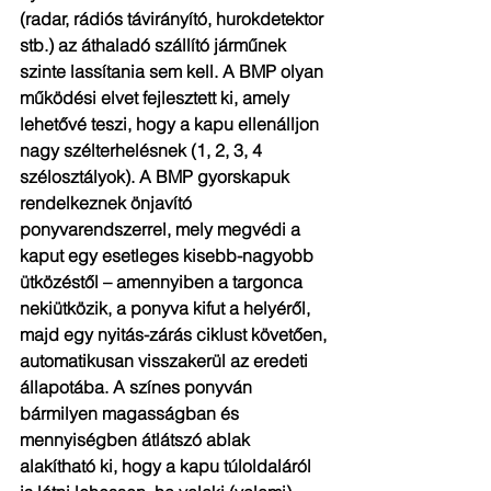
(radar, rádiós távirányító, hurokdetektor 
stb.) az áthaladó szállító járműnek 
szinte lassítania sem kell. A BMP olyan 
működési elvet fejlesztett ki, amely 
lehetővé teszi, hogy a kapu ellenálljon 
nagy szélterhelésnek (1, 2, 3, 4 
szélosztályok). A BMP gyorskapuk 
rendelkeznek önjavító 
ponyvarendszerrel, mely megvédi a 
kaput egy esetleges kisebb-nagyobb 
ütközéstől – amennyiben a targonca 
nekiütközik, a ponyva kifut a helyéről, 
majd egy nyitás-zárás ciklust követően, 
automatikusan visszakerül az eredeti 
állapotába. A színes ponyván 
bármilyen magasságban és 
mennyiségben átlátszó ablak 
alakítható ki, hogy a kapu túloldaláról 