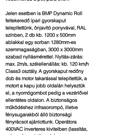
Jelen esetben is BMP Dynamic Roll 
feltekeredő ipari gyorskaput 
telepítettünk, önjavító ponyvával, RAL 
színben, 2 db kb. 1200 x 500mm 
ablakkal egy sorban 1280mm-es 
szemmagaságban, 3000 x 3000mm 
szabad nyílásmérettel. Nyitás-zárás: 
max. 2m/s, szélellenállás: kb. 120 km/h 
Class3 osztály. A gyorskaput redőny 
dob és motor takarással telepítettük, a 
motort a kapu jobb oldalán helyeztük 
el, a nyomógombot pedig a vezérlővel 
ellentétes oldalon. A biztonságos 
működéshez infrasorompó, illetve 
fénysugarakból álló biztonsági 
fényrácsot ajánlottunk. Operátora 
400VAC inverteres kivitelben (lassítás, 