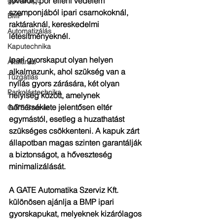
rovarok, por elleni védelem 
gyorskapu
szemponjából ipari csarnokoknál, 
BMP
raktáraknál, kereskedelmi 
Automatizálás
létesítményeknél. 
Kaputechnika
Ipari gyorskaput olyan helyen 
Általános
alkalmazunk, ahol szükség van a 
Tűzgátlás
nyílás gyors zárására, két olyan 
Parkolástechnika
helyiség között, amelynek 
hőmérséklete jelentősen eltér 
GATE Szerviz
egymástól, esetleg a huzathatást 
szükséges csökkenteni. A kapuk zárt 
állapotban magas szinten garantálják 
a biztonságot, a hőveszteség 
minimalizálását.
A GATE Automatika Szerviz Kft. 
különösen ajánlja a BMP ipari 
gyorskapukat, melyeknek kizárólagos 