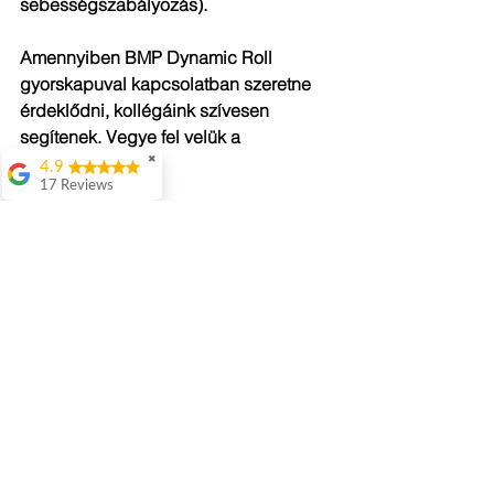
sebességszabályozás).
Amennyiben BMP Dynamic Roll 
gyorskapuval kapcsolatban szeretne 
érdeklődni, kollégáink szívesen 
segítenek. Vegye fel velük a 
kapcsolatot
!
✖
4.9
17 Reviews
gyorskapu
BMP dynamic roll
ipari gyorsakpu
Attila Kovacs
Kaputechnika
Értenek hozzá
👌
Istvan Gyorgy
Enekes
56 Dugo
Nyáguj László
Az összes megtekintése
Friss bejegyzések
Ok(Translated by
Google)OK
Gábor Populás