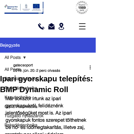
Bejegyzés
All Posts
gatecsoport
All Posts
2019. jún. 20.
2 perc olvasás
Ipari gyorskapu telepítés:
Rakodástechnika
BMP Dynamic Roll
Parkolástechnika
Kaputechnika
Már sokszor írtunk az ipari 
gyorskapukról, felidéznénk 
GATE Automatika
jelentőségüket most is. Az ipari 
Tűzgátló nyílászárók
gyorskapuk fontos szerepet tölthetnek 
Rakodástechnika
be hő- és időmegtakarítás, illetve zaj, 