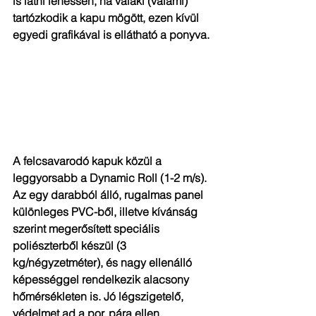
is látni lehessen, ha valaki (valami) 
tartózkodik a kapu mögött, ezen kívül 
egyedi grafikával is ellátható a ponyva.
A felcsavarodó kapuk közül a 
leggyorsabb a Dynamic Roll (1-2 m/s). 
Az egy darabból álló, rugalmas panel 
különleges PVC-ből, illetve kívánság 
szerint megerősített speciális 
poliészterből készül (3 
kg/négyzetméter), és nagy ellenálló 
képességgel rendelkezik alacsony 
hőmérsékleten is. Jó légszigetelő, 
védelmet ad a por, pára ellen.