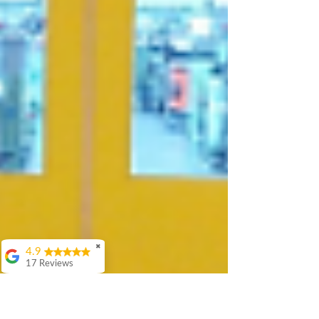
✖
4.9
17 Reviews
Attila Kovacs
Értenek hozzá
👌