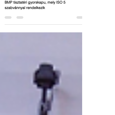
2023. febr. 1.
1 perc olvasás
BMP CB125
BMP tisztatéri gyorskapu, mely ISO 5
szabvánnyal rendelkezik