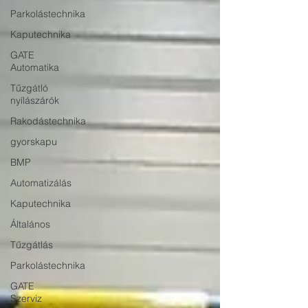
Parkolástechnika
Kaputechnika
GATE
Automatika
Tűzgátló
nyílászárók
Rakodástechnika
gyorskapu
BMP
Automatizálás
Kaputechnika
Általános
Tűzgátlás
Parkolástechnika
GATE
Szerviz