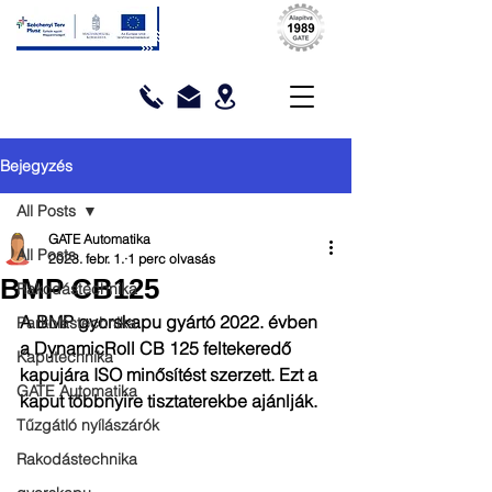
Bejegyzés
All Posts
GATE Automatika
All Posts
2023. febr. 1.
1 perc olvasás
BMP CB125
Rakodástechnika
A BMP gyorskapu gyártó 2022. évben 
Parkolástechnika
a DynamicRoll CB 125 feltekeredő 
Kaputechnika
kapujára ISO minősítést szerzett. Ezt a 
GATE Automatika
kaput többnyire tisztaterekbe ajánlják.
Tűzgátló nyílászárók
Rakodástechnika