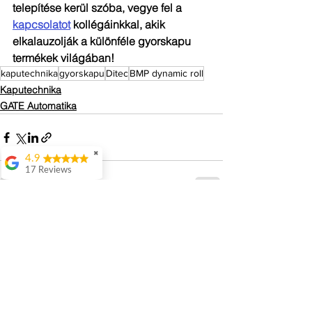
telepítése kerül szóba, vegye fel a 
kapcsolatot
 kollégáinkkal, akik 
elkalauzolják a különféle gyorskapu 
termékek világában!
kaputechnika
gyorskapu
Ditec
BMP dynamic roll
Kaputechnika
GATE Automatika
✖
4.9
17 Reviews
Attila Kovacs
Értenek hozzá
Az összes megtekintése
Friss bejegyzések
👌
Istvan Gyorgy
Enekes
56 Dugo
Nyáguj László