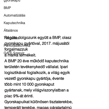
gyorskapu
BMP
Automatizálás
Kaputechnika
Általános
Régóta dolgozunk együtt a BMP, olasz 
Tűzgátlás
gyorskapu gyártóval, 2017. májusától 
Parkolástechnika
forgalmazzuk
GATE Szerviz
a márka termékeit. 
A BMP 20 éve működő kaputechnika 
területén tevékenykedő vállalat. Ipari 
logisztikával foglalkozik, a világ egyik 
vezető gyorskapu gyártója, évente 
több mint 10 000 gyorskaput 
gyártanak, mely világviszonylatban a 
piac 9%-át érinti. 
Gyorskapuikat különösen tisztaterekbe, 
temperált terekbe, magas páratartalmú 