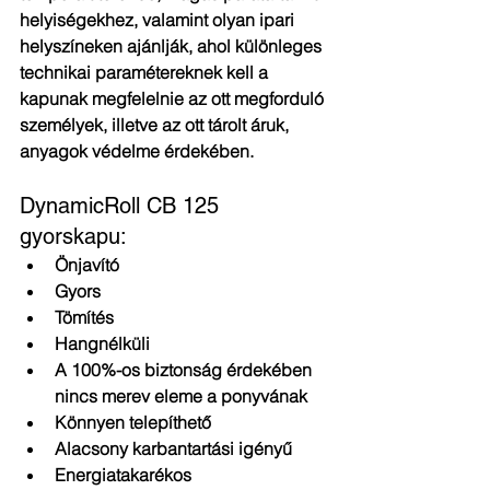
helyiségekhez, valamint olyan ipari 
helyszíneken ajánlják, ahol különleges 
technikai paramétereknek kell a 
kapunak megfelelnie az ott megforduló 
személyek, illetve az ott tárolt áruk, 
anyagok védelme érdekében.
DynamicRoll CB 125 
gyorskapu:
Önjavító
Gyors
Tömítés
Hangnélküli
A 100%-os biztonság érdekében 
nincs merev eleme a ponyvának
Könnyen telepíthető
Alacsony karbantartási igényű
Energiatakarékos