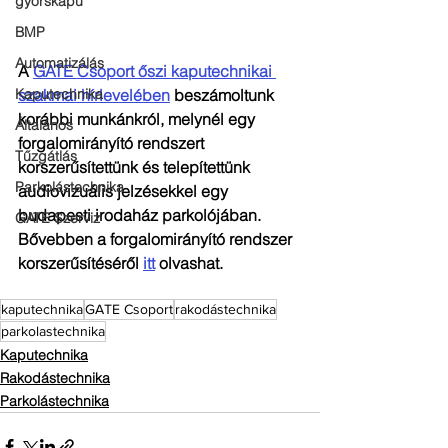
gyorskapu
BMP
Automatizálás
A 
GATE Csoport őszi kaputechnikai 
Kaputechnika
szakmai hírlevelében
 beszámoltunk 
korábbi munkánkról, melynél egy 
Általános
forgalomirányító rendszert 
Tűzgátlás
korszerűsítettünk és telepítettünk 
Parkolástechnika
audiovizuális jelzésekkel egy 
budapesti irodaház parkolójában. 
GATE Szerviz
Bővebben a forgalomirányító rendszer 
korszerűsítéséről 
itt
 olvashat.
kaputechnika
GATE Csoport
rakodástechnika
parkolastechnika
Kaputechnika
Rakodástechnika
Parkolástechnika