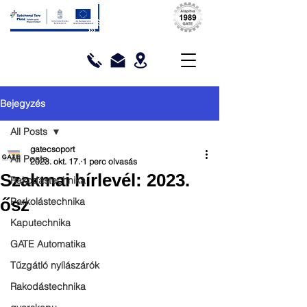
Bejegyzés
All Posts
gatecsoport
All Posts
2023. okt. 17.
1 perc olvasás
Szakmai hírlevél: 2023.
Rakodástechnika
ősz
Parkolástechnika
Kaputechnika
GATE Automatika
Tűzgátló nyílászárók
Rakodástechnika