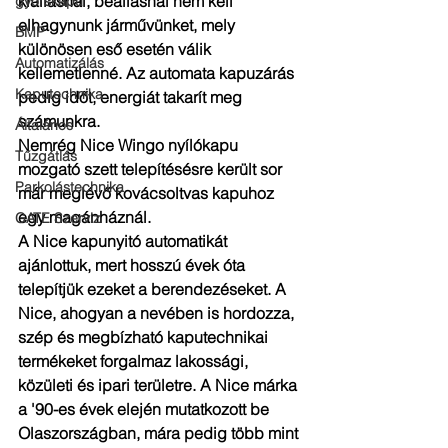
kiállásnál, beállásnál nem kell 
gyorskapu
elhagynunk járművünket, mely 
BMP
különösen eső esetén válik 
Automatizálás
kellemetlenné. Az automata kapuzárás 
Kaputechnika
pedig időt, energiát takarít meg 
számunkra.
Általános
Nemrég Nice Wingo nyílókapu 
Tűzgátlás
mozgató szett telepítésésre került sor 
Parkolástechnika
már meglévő kovácsoltvas kapuhoz 
egy magánháznál.
GATE Szerviz
A Nice kapunyitó automatikát 
ajánlottuk, mert hosszú évek óta 
telepítjük ezeket a berendezéseket. A 
Nice, ahogyan a nevében is hordozza, 
szép és megbízható kaputechnikai 
termékeket forgalmaz lakossági, 
közületi és ipari területre. A Nice márka 
a '90-es évek elején mutatkozott be 
Olaszországban, mára pedig több mint 