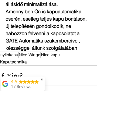
állásidő minimalizálása.
Amennyiben Ön is kapuautomatika 
cserén, esetleg teljes kapu bontáson, 
új telepítésén gondolkodik, ne 
habozzon felvenni a kapcsolatot a 
GATE Automatika szakembereivel, 
készséggel állunk szolgálatában!
nyílókapu
Nice Wingo
Nice kapu
Kaputechnika
✖
4.9
17 Reviews
Attila Kovacs
Értenek hozzá
👌
Az összes megtekintése
Friss bejegyzések
Istvan Gyorgy
Enekes
56 Dugo