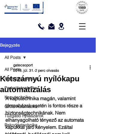
Bejegyzés
All Posts
gatecsoport
All Posts
2018. júl. 31.
2 perc olvasás
Kétszárnyú nyílókapu
Rakodástechnika
automatizálás
Parkolástechnika
Kaputechnika
A kaputechnika magán, valamint 
társasházak esetén is fontos része a 
GATE Automatika
biztonságtechnikának. Nem 
Tűzgátló nyílászárók
elhanyagolható tényező az automata 
Rakodástechnika
kapukkal járó kényelem. Ezáltal 