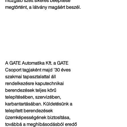
mozgató szett sikeres beépítése 
megtörtént, a látvány magáért beszél.
A GATE Automatika Kft. a GATE 
Csoport tagjaként majd '30 éves 
szakmai tapasztalattal áll 
rendelkezésre kaputechnikai 
berendezések teljes körű 
telepítésében, szervizében, 
karbantartásában. Küldetésünk a 
telepített berendezések 
üzemképességének biztosítása, 
továbbá a meghibásodásból eredő 