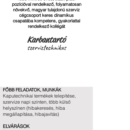
pozícióval rendelkező, folyamatosan
növekvő, magyar tulajdonú szerviz
cégcsoport keres dinamikus
csapatába kompetens, gyakorlattal
rendelkező kollégát
Karbantartó
szerviztechnikus
pozícióba.
FŐBB FELADATOK, MUNKÁK
Kaputechnikai termékek telepítése,
szervize napi szinten, több külső
helyszínen (hibakeresés, hiba
megállapítása, hibajavítás)
ELVÁRÁSOK