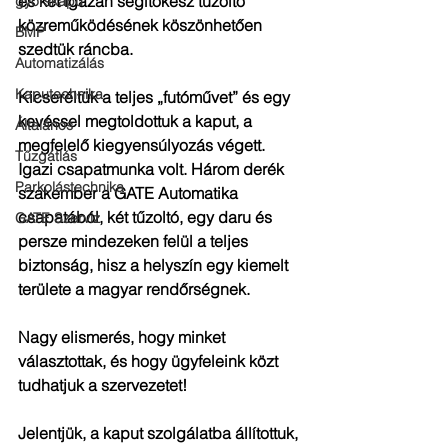
és két igazán segítőkész tűzoltó 
gyorskapu
közreműködésének köszönhetően 
BMP
szedtük ráncba.
Automatizálás
Kaputechnika
Kicseréltük a teljes „futóművet” és egy 
kevéssel megtoldottuk a kaput, a 
Általános
megfelelő kiegyensúlyozás végett.
Tűzgátlás
Igazi csapatmunka volt. Három derék 
Parkolástechnika
szakember a GATE Automatika 
csapatából, két tűzoltó, egy daru és 
GATE Szerviz
persze mindezeken felül a teljes 
biztonság, hisz a helyszín egy kiemelt 
területe a magyar rendőrségnek.
Nagy elismerés, hogy minket 
választottak, és hogy ügyfeleink közt 
tudhatjuk a szervezetet!
Jelentjük, a kaput szolgálatba állítottuk, 