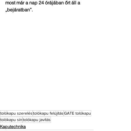
most már a nap 24 órájában őrt áll a 
„bejáratban”.
tolókapu szerelés
tolókapu felújítás
GATE tolókapu
tolókapu sín
tolókapu javítás
Kaputechnika