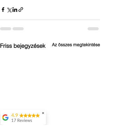
Az összes megtekintése
Friss bejegyzések
✖
4.9
17 Reviews
Attila Kovacs
Értenek hozzá