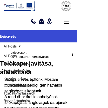
Bejegyzés
All Posts
gatecsoport
All Posts
2017. jan. 24.
1 perc olvasás
Tolókapu javítása,
Rakodástechnika
átalakítása
Parkolástechnika
Kaputechnika
Szolgálunk és építünk. Mostani 
munkánkhoz pedig igen hathatós 
GATE Automatika
segítséget is kaptunk.
Tűzgátló nyílászárók
A rend éber őrei telephelyének 
Rakodástechnika
tolókapuját a lánglovagok darujának 