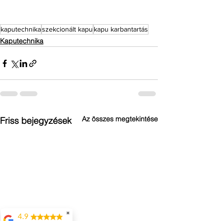
kaputechnika
szekcionált kapu
kapu karbantartás
Kaputechnika
Az összes megtekintése
Friss bejegyzések
✖
4.9