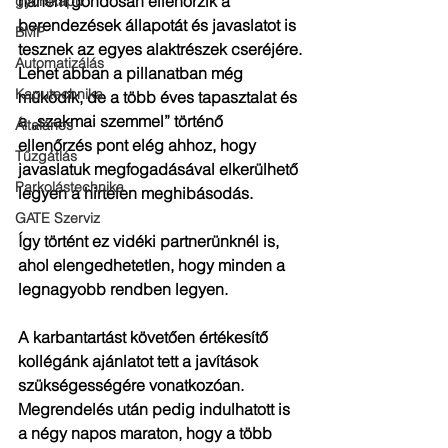
hanem gondosan ellenőrzik a 
gyorskapu
berendezések állapotát és javaslatot is 
BMP
tesznek az egyes alaktrészek cseréjére.
Automatizálás
Lehet abban a pillanatban még 
Kaputechnika
működik, de a több éves tapasztalat és 
a „szakmai szemmel” történő 
Általános
ellenőrzés pont elég ahhoz, hogy 
Tűzgátlás
javaslatuk megfogadásával elkerülhető 
Parkolástechnika
legyen a hirtelen meghibásodás.
GATE Szerviz
Így történt ez vidéki partnerünknél is, 
ahol elengedhetetlen, hogy minden a 
legnagyobb rendben legyen.
A karbantartást követően értékesítő 
kollégánk ajánlatot tett a javítások 
szükségességére vonatkozóan. 
Megrendelés után pedig indulhatott is 
a négy napos maraton, hogy a több 