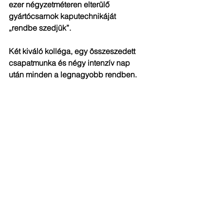
ezer négyzetméteren elterülő 
gyártócsarnok kaputechnikáját 
„rendbe szedjük”.
Két kiváló kolléga, egy összeszedett 
csapatmunka és négy intenzív nap 
után minden a legnagyobb rendben.