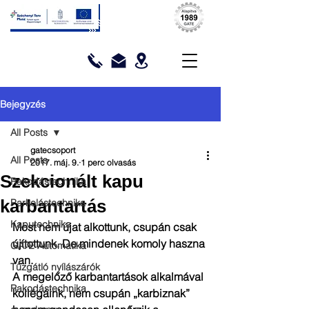
Bejegyzés
All Posts
gatecsoport
All Posts
2017. máj. 9.
1 perc olvasás
Szekcionált kapu
Rakodástechnika
karbantartás
Parkolástechnika
Kaputechnika
Most nem újat alkottunk, csupán csak 
újítottunk. De mindenek komoly haszna 
GATE Automatika
van.
Tűzgátló nyílászárók
A megelőző karbantartások alkalmával 
Rakodástechnika
kollégáink, nem csupán „karbiznak” 