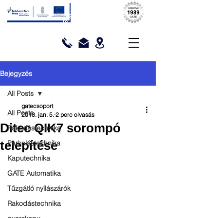
Bejegyzés
All Posts
gatecsoport
All Posts
2018. jan. 5.
2 perc olvasás
Ditec QIK7 sorompó
Rakodástechnika
telepítése
Parkolástechnika
Kaputechnika
GATE Automatika
Tűzgátló nyílászárók
Rakodástechnika