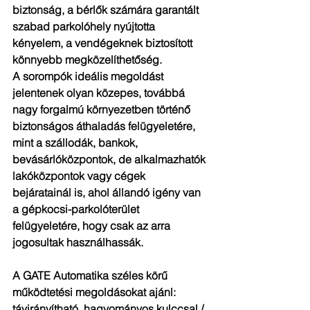
biztonság, a bérlők számára garantált 
szabad parkolóhely nyújtotta 
kényelem, a vendégeknek biztosított 
könnyebb megközelíthetőség.
A sorompók ideális megoldást 
jelentenek olyan közepes, továbbá 
nagy forgalmú környezetben történő 
biztonságos áthaladás felügyeletére, 
mint a szállodák, bankok, 
bevásárlóközpontok, de alkalmazhatók 
lakóközpontok vagy cégek 
bejáratainál is, ahol állandó igény van 
a gépkocsi-parkolóterület 
felügyeletére, hogy csak az arra 
jogosultak használhassák.
A GATE Automatika széles körű 
működtetési megoldásokat ajánl: 
távirányítható, hagyományos kulccsal / 