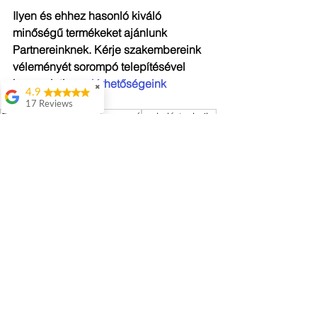
Ilyen és ehhez hasonló kiváló 
minőségű termékeket ajánlunk 
Partnereinknek. Kérje szakembereink 
véleményét sorompó telepítésével 
kapcsolatban 
elérhetőségeink
✖
4.9
valamelyikén!
17 Reviews
GATE Automatika
Ditec
sorompó
parkolástechnika
Attila Kovacs
Parkolástechnika
Értenek hozzá
👌
Istvan Gyorgy
Enekes
56 Dugo
Az összes megtekintése
Friss bejegyzések
Nyáguj László
Ok(Translated by
Google)OK
Gábor Populás
Segítőkész jó fej