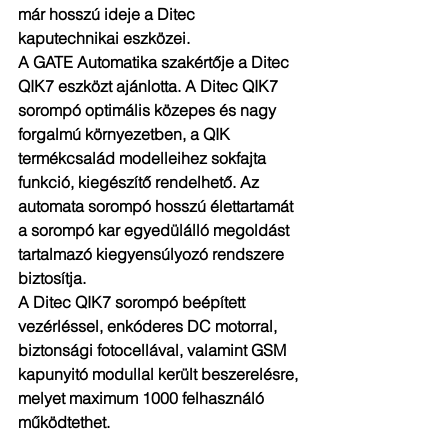
már hosszú ideje a Ditec 
kaputechnikai eszközei.
A GATE Automatika szakértője a Ditec 
QIK7 eszközt ajánlotta. A Ditec QIK7 
sorompó optimális közepes és nagy 
forgalmú környezetben, a QIK 
termékcsalád modelleihez sokfajta 
funkció, kiegészítő rendelhető. Az 
automata sorompó hosszú élettartamát 
a sorompó kar egyedülálló megoldást 
tartalmazó kiegyensúlyozó rendszere 
biztosítja.
A Ditec QIK7 sorompó beépített 
vezérléssel, enkóderes DC motorral, 
biztonsági fotocellával, valamint GSM 
kapunyitó modullal került beszerelésre, 
melyet maximum 1000 felhasználó 
működtethet.