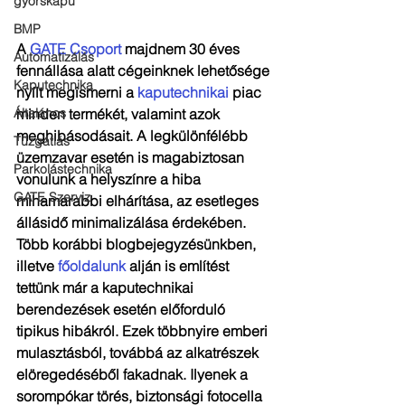
gyorskapu
BMP
A 
GATE Csoport
 majdnem 30 éves 
Automatizálás
fennállása alatt cégeinknek lehetősége 
Kaputechnika
nyílt megismerni a 
kaputechnikai
 piac 
minden termékét, valamint azok 
Általános
meghibásodásait. A legkülönfélébb 
Tűzgátlás
üzemzavar esetén is magabiztosan 
Parkolástechnika
vonulunk a helyszínre a hiba 
GATE Szerviz
mihamarabbi elhárítása, az esetleges 
állásidő minimalizálása érdekében.
Több korábbi blogbejegyzésünkben, 
illetve 
főoldalunk
 alján is említést 
tettünk már a kaputechnikai 
berendezések esetén előforduló 
tipikus hibákról. Ezek többnyire emberi 
mulasztásból, továbbá az alkatrészek 
elöregedéséből fakadnak. Ilyenek a 
sorompókar törés, biztonsági fotocella 