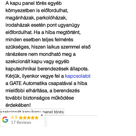
A kapu panel törés egyéb 
környezetben is előfordulhat, 
magánházak, parkolóházak, 
irodaházak esetén pont ugyanúgy 
előfordulhat. Ha a hiba megtörtént, 
minden esetben teljes felmérés 
szükséges, hiszen laikus szemmel első 
ránézésre nem mondható meg a 
szekcionált kapu vagy egyéb 
kaputechnikai berendezések állapota. 
Kérjük, ilyenkor vegye fel a 
kapcsolatot
a GATE Automatika csapatával a hiba 
mielőbbi elhárítása, a berendezés 
további biztonságos működése 
érdekében!
szekcionált kapu
kapu panel törés
✖
4.9
17 Reviews
Attila Kovacs