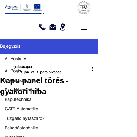
Bejegyzés
All Posts
gatecsoport
All Posts
2018. jan. 29.
2 perc olvasás
Kapu panel törés -
Rakodástechnika
gyakori hiba
Parkolástechnika
Kaputechnika
GATE Automatika
Tűzgátló nyílászárók
Rakodástechnika