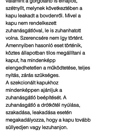
valamint a görgőtartó is elhajlott, 
szétnyílt, melynek következtében a 
kapu leakadt a bovdenről. Mivel a 
kapu nem rendelkezett 
zuhanásgátlóval, le is zuhanhatott 
volna. Szerencsére nem így történt. 
Amennyiben hasonló eset történik, 
köztes állapotban tilos megállítani a 
kaput, ha mindenképp 
elengedhetetlen a működtetése, teljes 
nyitás, zárás szükséges.
A szekcionált kapukhoz 
mindenképpen ajánljuk a 
zuhanásgátló beépítését. A 
zuhanásgátló a drótkötél nyúlása, 
szakadása, leakadása esetén 
megakadályozza, hogy a kapu tovább 
süllyedjen vagy lezuhanjon.