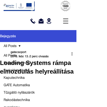
Bejegyzés
All Posts
gatecsoport
All Posts
2018. febr. 13.
2 perc olvasás
Loading Systems rámpa
Rakodástechnika
elmozdulás helyreállítása
Parkolástechnika
Kaputechnika
GATE Automatika
Tűzgátló nyílászárók
Rakodástechnika