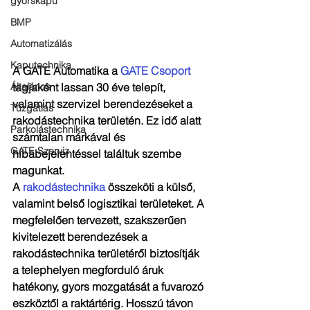
gyorskapu
BMP
Automatizálás
Kaputechnika
A GATE Automatika a 
GATE Csoport
tagjaként lassan 30 éve telepít, 
Általános
valamint szervizel berendezéseket a 
Tűzgátlás
rakodástechnika területén. Ez idő alatt 
Parkolástechnika
számtalan márkával és 
GATE Szerviz
hibabejelentéssel találtuk szembe 
magunkat.
A 
rakodástechnika
 összeköti a külső, 
valamint belső logisztikai területeket. A 
megfelelően tervezett, szakszerűen 
kivitelezett berendezések a 
rakodástechnika területéről biztosítják 
a telephelyen megforduló áruk 
hatékony, gyors mozgatását a fuvarozó 
eszköztől a raktártérig. Hosszú távon 