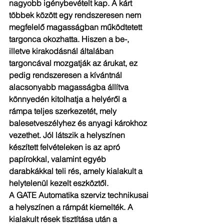
nagyobb igénybevételt kap. A kárt 
többek között egy rendszeresen nem 
megfelelő magasságban működtetett 
targonca okozhatta. Hiszen a be-, 
illetve kirakodásnál általában 
targoncával mozgatják az árukat, ez 
pedig rendszeresen a kívántnál 
alacsonyabb magasságba állítva 
könnyedén kitolhatja a helyéről a 
rámpa teljes szerkezetét, mely 
balesetveszélyhez és anyagi károkhoz 
vezethet. Jól látszik a helyszínen 
készített felvételeken is az apró 
papírokkal, valamint egyéb 
darabkákkal teli rés, amely kialakult a 
helytelenül kezelt eszköztől.
A GATE Automatika szerviz technikusai 
a helyszínen a rámpát kiemelték. A 
kialakult rések tisztítása után a 