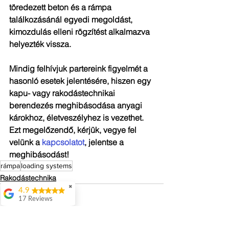
töredezett beton és a rámpa 
találkozásánál egyedi megoldást, 
kimozdulás elleni rögzítést alkalmazva 
helyezték vissza.
Mindig felhívjuk partereink figyelmét a 
hasonló esetek jelentésére, hiszen egy 
kapu- vagy rakodástechnikai 
berendezés meghibásodása anyagi 
károkhoz, életveszélyhez is vezethet. 
Ezt megelőzendő, kérjük, vegye fel 
velünk a 
kapcsolatot
, jelentse a 
meghibásodást!
rámpa
loading systems
Rakodástechnika
✖
4.9
17 Reviews
Attila Kovacs
Értenek hozzá