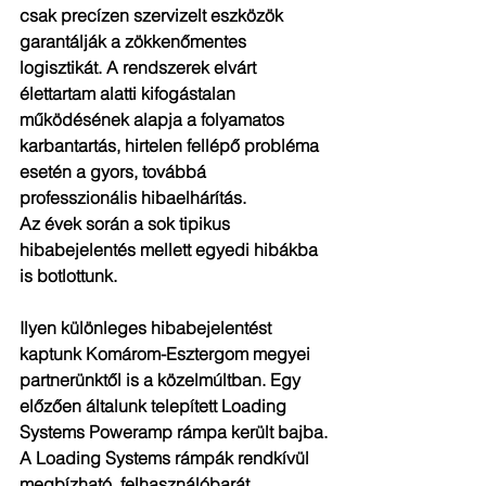
csak precízen szervizelt eszközök 
garantálják a zökkenőmentes 
logisztikát. A rendszerek elvárt 
élettartam alatti kifogástalan 
működésének alapja a folyamatos 
karbantartás, hirtelen fellépő probléma 
esetén a gyors, továbbá 
professzionális hibaelhárítás.
Az évek során a sok tipikus 
hibabejelentés mellett egyedi hibákba 
is botlottunk.
Ilyen különleges hibabejelentést 
kaptunk Komárom-Esztergom megyei 
partnerünktől is a közelmúltban. Egy 
előzően általunk telepített Loading 
Systems Poweramp rámpa került bajba.
A Loading Systems rámpák rendkívül 
megbízható, felhasználóbarát, 