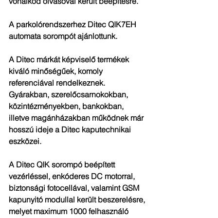
vonalkód olvasóval került beépítésre.
A parkolórendszerhez Ditec QIK7EH 
automata sorompót ajánlottunk.
A Ditec márkát képviselő termékek 
kiváló minőségűek, komoly 
referenciával rendelkeznek. 
Gyárakban, szerelőcsarnokokban, 
közintézményekben, bankokban, 
illetve magánházakban működnek már 
hosszú ideje a Ditec kaputechnikai 
eszközei.
A Ditec QIK sorompó beépített 
vezérléssel, enkóderes DC motorral, 
biztonsági fotocellával, valamint GSM 
kapunyitó modullal került beszerelésre, 
melyet maximum 1000 felhasználó 