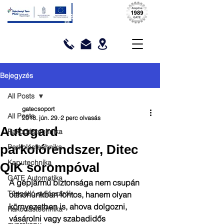
Bejegyzés
All Posts
gatecsoport
All Posts
2018. jún. 29.
2 perc olvasás
Autogard
Rakodástechnika
parkolórendszer, Ditec
Parkolástechnika
Kaputechnika
QIK sorompóval
GATE Automatika
A gépjármű biztonsága nem csupán 
Tűzgátló nyílászárók
otthonunkban fontos, hanem olyan 
környezetben is, ahova dolgozni, 
Rakodástechnika
vásárolni vagy szabadidős 