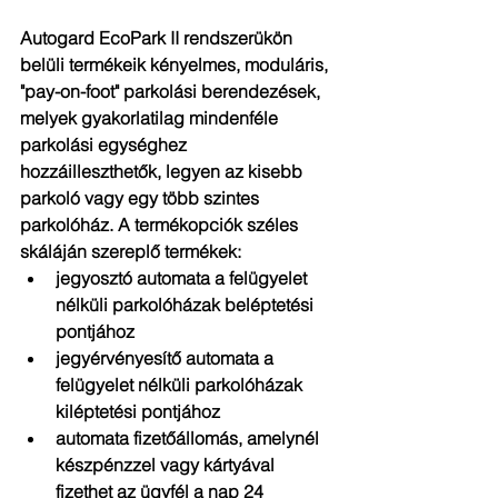
Autogard EcoPark II rendszerükön 
belüli termékeik kényelmes, moduláris, 
"pay-on-foot" parkolási berendezések, 
melyek gyakorlatilag mindenféle 
parkolási egységhez 
hozzáilleszthetők, legyen az kisebb 
parkoló vagy egy több szintes 
parkolóház. A termékopciók széles 
skáláján szereplő termékek: 
jegyosztó automata a felügyelet 
nélküli parkolóházak beléptetési 
pontjához  
jegyérvényesítő automata a 
felügyelet nélküli parkolóházak 
kiléptetési pontjához  
automata fizetőállomás, amelynél 
készpénzzel vagy kártyával 
fizethet az ügyfél a nap 24 