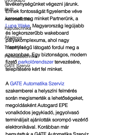
gyorskapu
tevékenységünket végezni járunk. 
BMP
Ennek fontosságát figyelembe véve 
keresett meg minket Partnerünk, a 
Automatizálás
Lupa Wake
, Magyarország legújabb 
Kaputechnika
és legkorszerűbb wakeboard 
Általános
pályakomplexuma, ahol nagy 
Tűzgátlás
mennyiségű látogató fordul meg a 
szezonban. Egy biztonságos, modern 
Parkolástechnika
fizető 
parkolórendszer
 tervezésére, 
GATE Szerviz
telepítésére kért fel minket.
A 
GATE Automatika Szerviz
szakemberei a helyszíni felmérés 
során megismerték a lehetőségeket, 
megoldásként Autogard EPE 
vonalkódos jegykiadó, jegyolvasó 
termináljait ajánlották sorompó vezérlő 
elektronikával. Korábban már 
bemutattuk a GATE Automatika Szerviz 