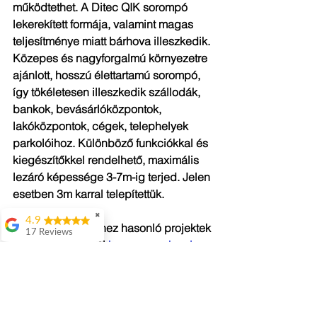
működtethet. A Ditec QIK sorompó 
lekerekített formája, valamint magas 
teljesítménye miatt bárhova illeszkedik. 
Közepes és nagyforgalmú környezetre 
ajánlott, hosszú élettartamú sorompó, 
így tökéletesen illeszkedik szállodák, 
bankok, bevásárlóközpontok, 
lakóközpontok, cégek, telephelyek 
parkolóihoz. Különböző funkciókkal és 
kiegészítőkkel rendelhető, maximális 
lezáró képessége 3-7m-ig terjed. Jelen 
esetben 3m karral telepítettük.
✖
4.9
Ilyen, továbbá ehhez hasonló projektek 
17 Reviews
tervezése céljából 
keresse szakmai 
Attila Kovacs
csapatunkat
, készséggel vállaljuk a 
Értenek hozzá
komplett kivitelezést!
👌
Istvan Gyorgy
Ditec
autogard
parkolórendszer
Ditec QIK
Enekes